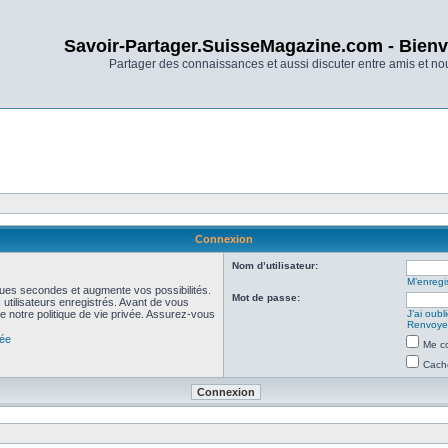
Savoir-Partager.SuisseMagazine.com - Bienv
Partager des connaissances et aussi discuter entre amis et n
Connexion
Nom d’utilisateur:
M’enregis
ues secondes et augmente vos possibilités.
Mot de passe:
utilisateurs enregistrés. Avant de vous
de notre politique de vie privée. Assurez-vous
J’ai oub
Renvoyer
vée
Me co
Cache