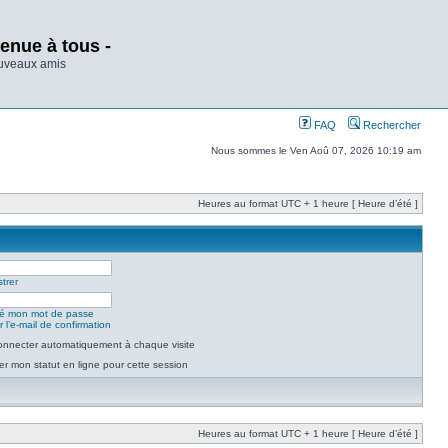
enue à tous -
ouveaux amis
FAQ
Rechercher
Nous sommes le Ven Aoû 07, 2026 10:19 am
Heures au format UTC + 1 heure [ Heure d’été ]
trer
lié mon mot de passe
 l’e-mail de confirmation
nnecter automatiquement à chaque visite
r mon statut en ligne pour cette session
Heures au format UTC + 1 heure [ Heure d’été ]