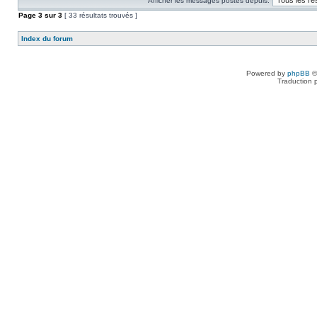
Afficher les messages postés depuis:
Page
3
sur
3
[ 33 résultats trouvés ]
Index du forum
Powered by
phpBB
©
Traduction 