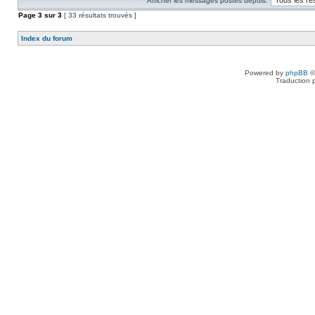
Afficher les messages postés depuis:
Page
3
sur
3
[ 33 résultats trouvés ]
Index du forum
Powered by
phpBB
©
Traduction 