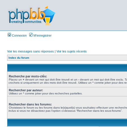
Connexion
M’enregistrer
Voir les messages sans réponses
|
Voir les sujets récents
Index du forum
Recherche par mots-clés:
Placez un
+
devant un mot qui doit être trouvé et un
-
devant un mot qui doit être exclu. 
crochets si uniquement un des mots doit être trouvé. Utilisez un * comme joker pour des re
Rechercher par auteur:
Utilisez un * comme joker pour des recherches partielles.
Rechercher dans les forums:
Choisissez le forum ou les forums dans le(s)quel(s) vous souhaitez effectuer une recher
inclus si vous ne désactivez pas l’option ci-dessous “Rechercher dans les sous-forums”.