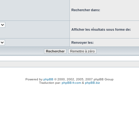
Rechercher dans:
Afficher les résultats sous forme de:
Renvoyer les:
Powered by
phpBB
© 2000, 2002, 2005, 2007 phpBB Group
Traduction par:
phpBB-fr.com
&
phpBB.biz