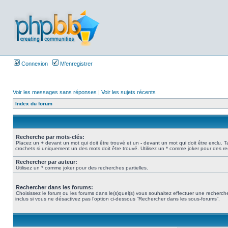
Connexion
M’enregistrer
Voir les messages sans réponses
|
Voir les sujets récents
Index du forum
Recherche par mots-clés:
Placez un
+
devant un mot qui doit être trouvé et un
-
devant un mot qui doit être exclu. 
crochets si uniquement un des mots doit être trouvé. Utilisez un * comme joker pour des re
Rechercher par auteur:
Utilisez un * comme joker pour des recherches partielles.
Rechercher dans les forums:
Choisissez le forum ou les forums dans le(s)quel(s) vous souhaitez effectuer une recher
inclus si vous ne désactivez pas l’option ci-dessous “Rechercher dans les sous-forums”.