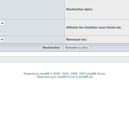
Rechercher dans:
Afficher les résultats sous forme de:
Renvoyer les:
Powered by
phpBB
© 2000, 2002, 2005, 2007 phpBB Group
Traduction par:
phpBB-fr.com
&
phpBB.biz