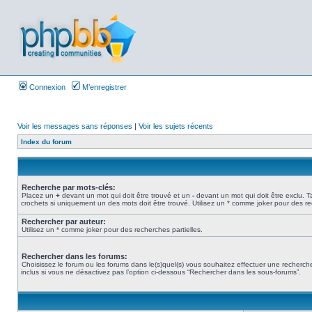
Connexion
M’enregistrer
Voir les messages sans réponses
|
Voir les sujets récents
Index du forum
Recherche par mots-clés:
Placez un
+
devant un mot qui doit être trouvé et un
-
devant un mot qui doit être exclu. 
crochets si uniquement un des mots doit être trouvé. Utilisez un * comme joker pour des re
Rechercher par auteur:
Utilisez un * comme joker pour des recherches partielles.
Rechercher dans les forums:
Choisissez le forum ou les forums dans le(s)quel(s) vous souhaitez effectuer une recher
inclus si vous ne désactivez pas l’option ci-dessous “Rechercher dans les sous-forums”.