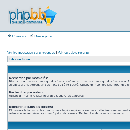
Connexion
M’enregistrer
Voir les messages sans réponses
|
Voir les sujets récents
Index du forum
Recherche par mots-clés:
Placez un
+
devant un mot qui doit être trouvé et un
-
devant un mot qui doit être exclu. 
crochets si uniquement un des mots doit être trouvé. Utilisez un * comme joker pour des re
Rechercher par auteur:
Utilisez un * comme joker pour des recherches partielles.
Rechercher dans les forums:
Choisissez le forum ou les forums dans le(s)quel(s) vous souhaitez effectuer une recher
inclus si vous ne désactivez pas l’option ci-dessous “Rechercher dans les sous-forums”.