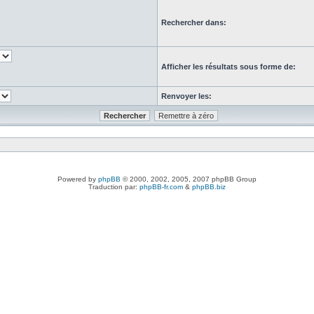
Rechercher dans:
Afficher les résultats sous forme de:
Renvoyer les:
Powered by
phpBB
© 2000, 2002, 2005, 2007 phpBB Group
Traduction par:
phpBB-fr.com
&
phpBB.biz