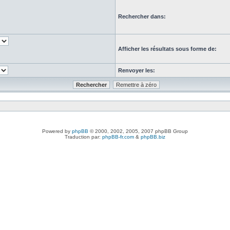
Rechercher dans:
Afficher les résultats sous forme de:
Renvoyer les:
Powered by
phpBB
© 2000, 2002, 2005, 2007 phpBB Group
Traduction par:
phpBB-fr.com
&
phpBB.biz