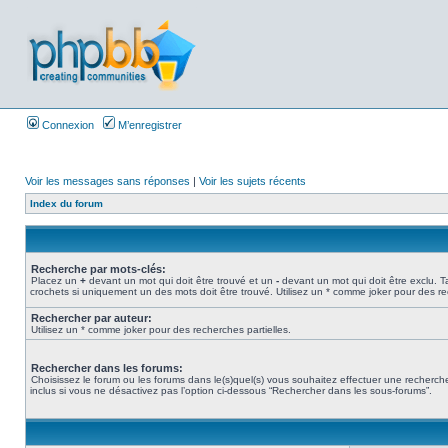
Connexion
M’enregistrer
Voir les messages sans réponses
|
Voir les sujets récents
Index du forum
Recherche par mots-clés:
Placez un
+
devant un mot qui doit être trouvé et un
-
devant un mot qui doit être exclu. 
crochets si uniquement un des mots doit être trouvé. Utilisez un * comme joker pour des re
Rechercher par auteur:
Utilisez un * comme joker pour des recherches partielles.
Rechercher dans les forums:
Choisissez le forum ou les forums dans le(s)quel(s) vous souhaitez effectuer une recher
inclus si vous ne désactivez pas l’option ci-dessous “Rechercher dans les sous-forums”.