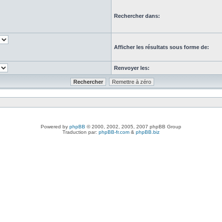
Rechercher dans:
Afficher les résultats sous forme de:
Renvoyer les:
Powered by
phpBB
© 2000, 2002, 2005, 2007 phpBB Group
Traduction par:
phpBB-fr.com
&
phpBB.biz