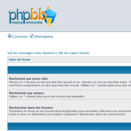
Connexion
M’enregistrer
Voir les messages sans réponses
|
Voir les sujets récents
Index du forum
Recherche par mots-clés:
Placez un
+
devant un mot qui doit être trouvé et un
-
devant un mot qui doit être exclu. 
crochets si uniquement un des mots doit être trouvé. Utilisez un * comme joker pour des re
Rechercher par auteur:
Utilisez un * comme joker pour des recherches partielles.
Rechercher dans les forums:
Choisissez le forum ou les forums dans le(s)quel(s) vous souhaitez effectuer une recher
inclus si vous ne désactivez pas l’option ci-dessous “Rechercher dans les sous-forums”.