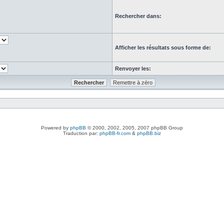
Rechercher dans:
Afficher les résultats sous forme de:
Renvoyer les:
Powered by
phpBB
© 2000, 2002, 2005, 2007 phpBB Group
Traduction par:
phpBB-fr.com
&
phpBB.biz