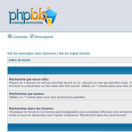
Connexion
M’enregistrer
Voir les messages sans réponses
|
Voir les sujets récents
Index du forum
Recherche par mots-clés:
Placez un
+
devant un mot qui doit être trouvé et un
-
devant un mot qui doit être exclu. 
crochets si uniquement un des mots doit être trouvé. Utilisez un * comme joker pour des re
Rechercher par auteur:
Utilisez un * comme joker pour des recherches partielles.
Rechercher dans les forums:
Choisissez le forum ou les forums dans le(s)quel(s) vous souhaitez effectuer une recher
inclus si vous ne désactivez pas l’option ci-dessous “Rechercher dans les sous-forums”.