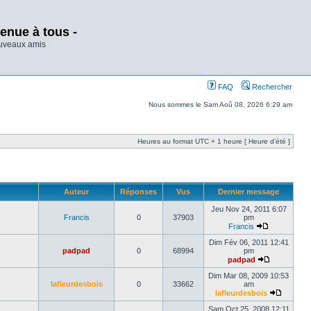
enue à tous -
ouveaux amis
FAQ
Rechercher
Nous sommes le Sam Aoû 08, 2026 6:29 am
Heures au format UTC + 1 heure [ Heure d’été ]
Auteur
Réponses
Vus
Dernier message
Jeu Nov 24, 2011 6:07
Francis
0
37903
pm
Francis
Dim Fév 06, 2011 12:41
padpad
0
68994
pm
padpad
Dim Mar 08, 2009 10:53
lafleurdesbois
0
33662
am
lafleurdesbois
Sam Oct 25, 2008 12:11