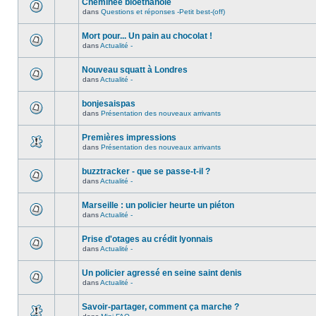
Cheminée bioéthanole
dans
Questions et réponses -Petit best-(off)
Mort pour... Un pain au chocolat !
dans
Actualité -
Nouveau squatt à Londres
dans
Actualité -
bonjesaispas
dans
Présentation des nouveaux arrivants
Premières impressions
dans
Présentation des nouveaux arrivants
buzztracker - que se passe-t-il ?
dans
Actualité -
Marseille : un policier heurte un piéton
dans
Actualité -
Prise d'otages au crédit lyonnais
dans
Actualité -
Un policier agressé en seine saint denis
dans
Actualité -
Savoir-partager, comment ça marche ?