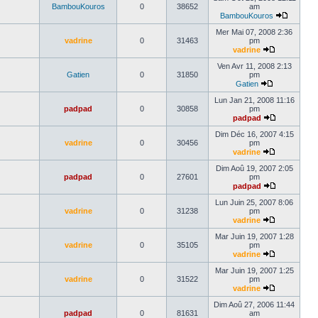
BambouKouros
0
38652
am
BambouKouros
Mer Mai 07, 2008 2:36
vadrine
0
31463
pm
vadrine
Ven Avr 11, 2008 2:13
Gatien
0
31850
pm
Gatien
Lun Jan 21, 2008 11:16
padpad
0
30858
pm
padpad
Dim Déc 16, 2007 4:15
vadrine
0
30456
pm
vadrine
Dim Aoû 19, 2007 2:05
padpad
0
27601
pm
padpad
Lun Juin 25, 2007 8:06
vadrine
0
31238
pm
vadrine
Mar Juin 19, 2007 1:28
vadrine
0
35105
pm
vadrine
Mar Juin 19, 2007 1:25
vadrine
0
31522
pm
vadrine
Dim Aoû 27, 2006 11:44
padpad
0
81631
am