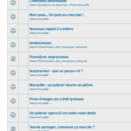
Cheminée bioéthanole
dans
Questions et réponses -Petit best-(off)
Mort pour... Un pain au chocolat !
dans
Actualité -
Nouveau squatt à Londres
dans
Actualité -
bonjesaispas
dans
Présentation des nouveaux arrivants
Premières impressions
dans
Présentation des nouveaux arrivants
buzztracker - que se passe-t-il ?
dans
Actualité -
Marseille : un policier heurte un piéton
dans
Actualité -
Prise d'otages au crédit lyonnais
dans
Actualité -
Un policier agressé en seine saint denis
dans
Actualité -
Savoir-partager, comment ça marche ?