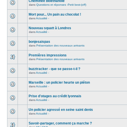
Cheminée bioéthanole
dans
Questions et réponses -Petit best-(off)
Mort pour... Un pain au chocolat !
dans
Actualité -
Nouveau squatt à Londres
dans
Actualité -
bonjesaispas
dans
Présentation des nouveaux arrivants
Premières impressions
dans
Présentation des nouveaux arrivants
buzztracker - que se passe-t-il ?
dans
Actualité -
Marseille : un policier heurte un piéton
dans
Actualité -
Prise d'otages au crédit lyonnais
dans
Actualité -
Un policier agressé en seine saint denis
dans
Actualité -
Savoir-partager, comment ça marche ?