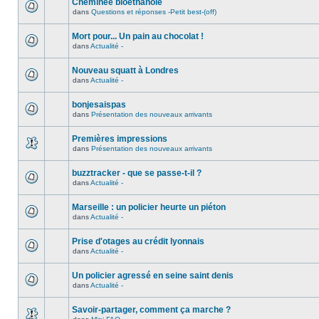
Cheminée bioéthanole
dans
Questions et réponses -Petit best-(off)
Mort pour... Un pain au chocolat !
dans
Actualité -
Nouveau squatt à Londres
dans
Actualité -
bonjesaispas
dans
Présentation des nouveaux arrivants
Premières impressions
dans
Présentation des nouveaux arrivants
buzztracker - que se passe-t-il ?
dans
Actualité -
Marseille : un policier heurte un piéton
dans
Actualité -
Prise d'otages au crédit lyonnais
dans
Actualité -
Un policier agressé en seine saint denis
dans
Actualité -
Savoir-partager, comment ça marche ?