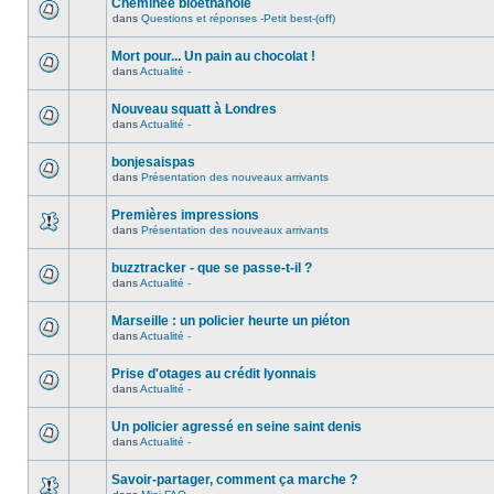
Cheminée bioéthanole
dans
Questions et réponses -Petit best-(off)
Mort pour... Un pain au chocolat !
dans
Actualité -
Nouveau squatt à Londres
dans
Actualité -
bonjesaispas
dans
Présentation des nouveaux arrivants
Premières impressions
dans
Présentation des nouveaux arrivants
buzztracker - que se passe-t-il ?
dans
Actualité -
Marseille : un policier heurte un piéton
dans
Actualité -
Prise d'otages au crédit lyonnais
dans
Actualité -
Un policier agressé en seine saint denis
dans
Actualité -
Savoir-partager, comment ça marche ?