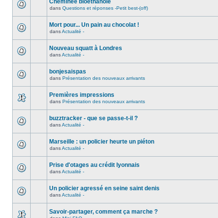
Cheminée bioéthanole
dans
Questions et réponses -Petit best-(off)
Mort pour... Un pain au chocolat !
dans
Actualité -
Nouveau squatt à Londres
dans
Actualité -
bonjesaispas
dans
Présentation des nouveaux arrivants
Premières impressions
dans
Présentation des nouveaux arrivants
buzztracker - que se passe-t-il ?
dans
Actualité -
Marseille : un policier heurte un piéton
dans
Actualité -
Prise d'otages au crédit lyonnais
dans
Actualité -
Un policier agressé en seine saint denis
dans
Actualité -
Savoir-partager, comment ça marche ?