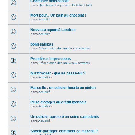
Cheminée bioéthanole
dans
Questions et réponses -Petit best-(off)
Mort pour... Un pain au chocolat !
dans
Actualité -
Nouveau squatt à Londres
dans
Actualité -
bonjesaispas
dans
Présentation des nouveaux arrivants
Premières impressions
dans
Présentation des nouveaux arrivants
buzztracker - que se passe-t-il ?
dans
Actualité -
Marseille : un policier heurte un piéton
dans
Actualité -
Prise d'otages au crédit lyonnais
dans
Actualité -
Un policier agressé en seine saint denis
dans
Actualité -
Savoir-partager, comment ça marche ?