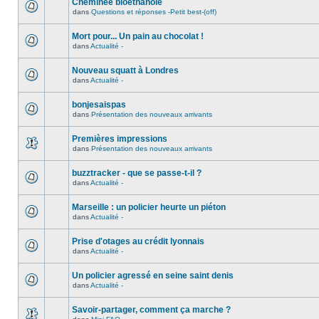
Cheminée bioéthanole
dans
Questions et réponses -Petit best-(off)
Mort pour... Un pain au chocolat !
dans
Actualité -
Nouveau squatt à Londres
dans
Actualité -
bonjesaispas
dans
Présentation des nouveaux arrivants
Premières impressions
dans
Présentation des nouveaux arrivants
buzztracker - que se passe-t-il ?
dans
Actualité -
Marseille : un policier heurte un piéton
dans
Actualité -
Prise d'otages au crédit lyonnais
dans
Actualité -
Un policier agressé en seine saint denis
dans
Actualité -
Savoir-partager, comment ça marche ?