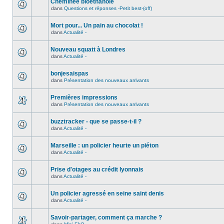
Cheminée bioéthanole
dans
Questions et réponses -Petit best-(off)
Mort pour... Un pain au chocolat !
dans
Actualité -
Nouveau squatt à Londres
dans
Actualité -
bonjesaispas
dans
Présentation des nouveaux arrivants
Premières impressions
dans
Présentation des nouveaux arrivants
buzztracker - que se passe-t-il ?
dans
Actualité -
Marseille : un policier heurte un piéton
dans
Actualité -
Prise d'otages au crédit lyonnais
dans
Actualité -
Un policier agressé en seine saint denis
dans
Actualité -
Savoir-partager, comment ça marche ?