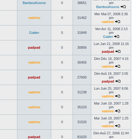
BambouKouros
0
38651
am
BambouKouros
Mer Mai 07, 2008 2:36
vadrine
0
31462
pm
vadrine
Ven Avr 11, 2008 2:13
Gatien
0
31849
pm
Gatien
Lun Jan 21, 2008 11:16
padpad
0
30856
pm
padpad
Dim Déc 16, 2007 4:15
vadrine
0
30455
pm
vadrine
Dim Aoû 19, 2007 2:05
padpad
0
27600
pm
padpad
Lun Juin 25, 2007 8:06
vadrine
0
31238
pm
vadrine
Mar Juin 19, 2007 1:28
vadrine
0
35103
pm
vadrine
Mar Juin 19, 2007 1:25
vadrine
0
31520
pm
vadrine
Dim Aoû 27, 2006 11:44
padpad
0
81620
am