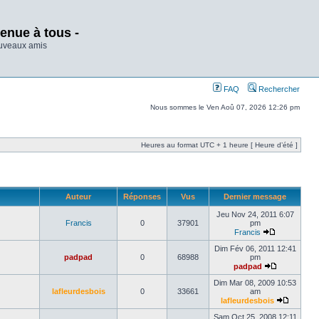
enue à tous -
ouveaux amis
FAQ
Rechercher
Nous sommes le Ven Aoû 07, 2026 12:26 pm
Heures au format UTC + 1 heure [ Heure d’été ]
Auteur
Réponses
Vus
Dernier message
Jeu Nov 24, 2011 6:07
Francis
0
37901
pm
Francis
Dim Fév 06, 2011 12:41
padpad
0
68988
pm
padpad
Dim Mar 08, 2009 10:53
lafleurdesbois
0
33661
am
lafleurdesbois
Sam Oct 25, 2008 12:11