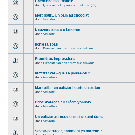
Cheminée bioéthanole
dans
Questions et réponses -Petit best-(off)
Mort pour... Un pain au chocolat !
dans
Actualité -
Nouveau squatt à Londres
dans
Actualité -
bonjesaispas
dans
Présentation des nouveaux arrivants
Premières impressions
dans
Présentation des nouveaux arrivants
buzztracker - que se passe-t-il ?
dans
Actualité -
Marseille : un policier heurte un piéton
dans
Actualité -
Prise d'otages au crédit lyonnais
dans
Actualité -
Un policier agressé en seine saint denis
dans
Actualité -
Savoir-partager, comment ça marche ?