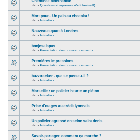
Cheminée bioéthanole
dans
Questions et réponses -Petit best-(off)
Mort pour... Un pain au chocolat !
dans
Actualité -
Nouveau squatt à Londres
dans
Actualité -
bonjesaispas
dans
Présentation des nouveaux arrivants
Premières impressions
dans
Présentation des nouveaux arrivants
buzztracker - que se passe-t-il ?
dans
Actualité -
Marseille : un policier heurte un piéton
dans
Actualité -
Prise d'otages au crédit lyonnais
dans
Actualité -
Un policier agressé en seine saint denis
dans
Actualité -
Savoir-partager, comment ça marche ?