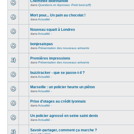
Cheminée bioéthanole
dans
Questions et réponses -Petit best-(off)
Mort pour... Un pain au chocolat !
dans
Actualité -
Nouveau squatt à Londres
dans
Actualité -
bonjesaispas
dans
Présentation des nouveaux arrivants
Premières impressions
dans
Présentation des nouveaux arrivants
buzztracker - que se passe-t-il ?
dans
Actualité -
Marseille : un policier heurte un piéton
dans
Actualité -
Prise d'otages au crédit lyonnais
dans
Actualité -
Un policier agressé en seine saint denis
dans
Actualité -
Savoir-partager, comment ça marche ?