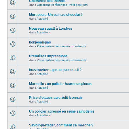
Cheminée bioéthanole
dans
Questions et réponses -Petit best-(off)
Mort pour... Un pain au chocolat !
dans
Actualité -
Nouveau squatt à Londres
dans
Actualité -
bonjesaispas
dans
Présentation des nouveaux arrivants
Premières impressions
dans
Présentation des nouveaux arrivants
buzztracker - que se passe-t-il ?
dans
Actualité -
Marseille : un policier heurte un piéton
dans
Actualité -
Prise d'otages au crédit lyonnais
dans
Actualité -
Un policier agressé en seine saint denis
dans
Actualité -
Savoir-partager, comment ça marche ?