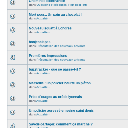
Cheminée bioéthanole
dans
Questions et réponses -Petit best-(off)
Mort pour... Un pain au chocolat !
dans
Actualité -
Nouveau squatt à Londres
dans
Actualité -
bonjesaispas
dans
Présentation des nouveaux arrivants
Premières impressions
dans
Présentation des nouveaux arrivants
buzztracker - que se passe-t-il ?
dans
Actualité -
Marseille : un policier heurte un piéton
dans
Actualité -
Prise d'otages au crédit lyonnais
dans
Actualité -
Un policier agressé en seine saint denis
dans
Actualité -
Savoir-partager, comment ça marche ?