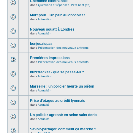
Cheminée bioéthanole
dans
Questions et réponses -Petit best-(off)
Mort pour... Un pain au chocolat !
dans
Actualité -
Nouveau squatt à Londres
dans
Actualité -
bonjesaispas
dans
Présentation des nouveaux arrivants
Premières impressions
dans
Présentation des nouveaux arrivants
buzztracker - que se passe-t-il ?
dans
Actualité -
Marseille : un policier heurte un piéton
dans
Actualité -
Prise d'otages au crédit lyonnais
dans
Actualité -
Un policier agressé en seine saint denis
dans
Actualité -
Savoir-partager, comment ça marche ?