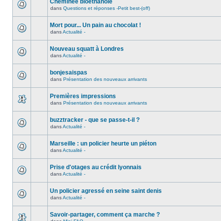
Cheminée bioéthanole
dans
Questions et réponses -Petit best-(off)
Mort pour... Un pain au chocolat !
dans
Actualité -
Nouveau squatt à Londres
dans
Actualité -
bonjesaispas
dans
Présentation des nouveaux arrivants
Premières impressions
dans
Présentation des nouveaux arrivants
buzztracker - que se passe-t-il ?
dans
Actualité -
Marseille : un policier heurte un piéton
dans
Actualité -
Prise d'otages au crédit lyonnais
dans
Actualité -
Un policier agressé en seine saint denis
dans
Actualité -
Savoir-partager, comment ça marche ?