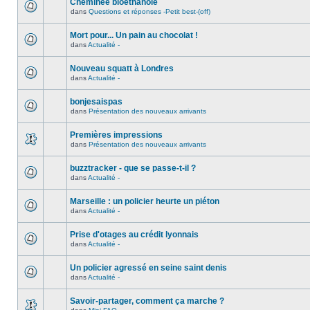
Cheminée bioéthanole
dans
Questions et réponses -Petit best-(off)
Mort pour... Un pain au chocolat !
dans
Actualité -
Nouveau squatt à Londres
dans
Actualité -
bonjesaispas
dans
Présentation des nouveaux arrivants
Premières impressions
dans
Présentation des nouveaux arrivants
buzztracker - que se passe-t-il ?
dans
Actualité -
Marseille : un policier heurte un piéton
dans
Actualité -
Prise d'otages au crédit lyonnais
dans
Actualité -
Un policier agressé en seine saint denis
dans
Actualité -
Savoir-partager, comment ça marche ?