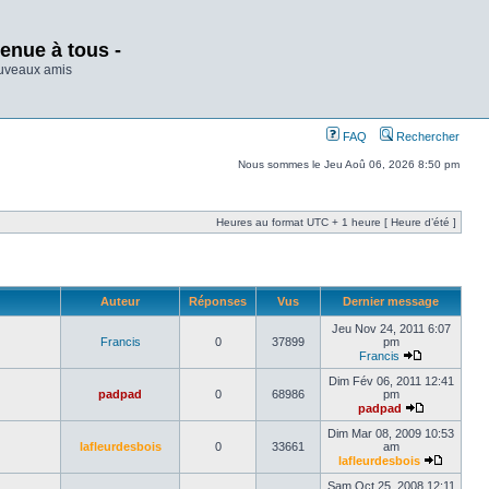
enue à tous -
ouveaux amis
FAQ
Rechercher
Nous sommes le Jeu Aoû 06, 2026 8:50 pm
Heures au format UTC + 1 heure [ Heure d’été ]
Auteur
Réponses
Vus
Dernier message
Jeu Nov 24, 2011 6:07
Francis
0
37899
pm
Francis
Dim Fév 06, 2011 12:41
padpad
0
68986
pm
padpad
Dim Mar 08, 2009 10:53
lafleurdesbois
0
33661
am
lafleurdesbois
Sam Oct 25, 2008 12:11