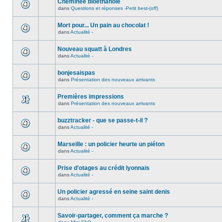
Cheminée bioéthanole
dans
Questions et réponses -Petit best-(off)
Mort pour... Un pain au chocolat !
dans
Actualité -
Nouveau squatt à Londres
dans
Actualité -
bonjesaispas
dans
Présentation des nouveaux arrivants
Premières impressions
dans
Présentation des nouveaux arrivants
buzztracker - que se passe-t-il ?
dans
Actualité -
Marseille : un policier heurte un piéton
dans
Actualité -
Prise d'otages au crédit lyonnais
dans
Actualité -
Un policier agressé en seine saint denis
dans
Actualité -
Savoir-partager, comment ça marche ?