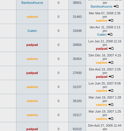
BambouKouros
0
38651
am
BambouKouros
Mer Mai 07, 2008 2:36
vadrine
0
31460
pm
vadrine
Ven Avr 11, 2008 2:13
Gatien
0
31848
pm
Gatien
Lun Jan 21, 2008 11:16
padpad
0
30856
pm
padpad
Dim Déc 16, 2007 4:15
vadrine
0
30454
pm
vadrine
Dim Aoû 19, 2007 2:05
padpad
0
27600
pm
padpad
Lun Juin 25, 2007 8:06
vadrine
0
31237
pm
vadrine
Mar Juin 19, 2007 1:28
vadrine
0
35100
pm
vadrine
Mar Juin 19, 2007 1:25
vadrine
0
31517
pm
vadrine
Dim Aoû 27, 2006 11:44
padpad
0
81610
am