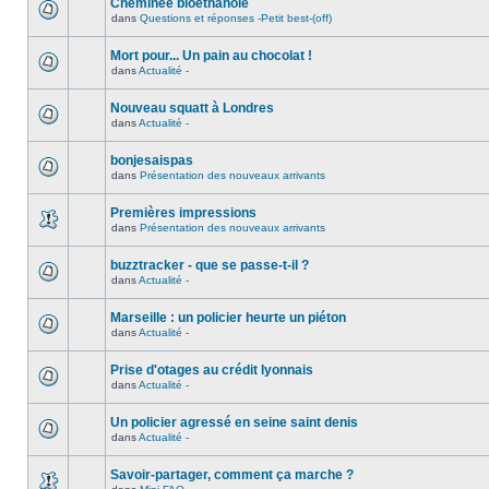
Cheminée bioéthanole
dans
Questions et réponses -Petit best-(off)
Mort pour... Un pain au chocolat !
dans
Actualité -
Nouveau squatt à Londres
dans
Actualité -
bonjesaispas
dans
Présentation des nouveaux arrivants
Premières impressions
dans
Présentation des nouveaux arrivants
buzztracker - que se passe-t-il ?
dans
Actualité -
Marseille : un policier heurte un piéton
dans
Actualité -
Prise d'otages au crédit lyonnais
dans
Actualité -
Un policier agressé en seine saint denis
dans
Actualité -
Savoir-partager, comment ça marche ?