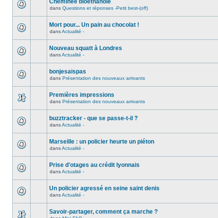
Cheminée bioéthanole
dans
Questions et réponses -Petit best-(off)
Mort pour... Un pain au chocolat !
dans
Actualité -
Nouveau squatt à Londres
dans
Actualité -
bonjesaispas
dans
Présentation des nouveaux arrivants
Premières impressions
dans
Présentation des nouveaux arrivants
buzztracker - que se passe-t-il ?
dans
Actualité -
Marseille : un policier heurte un piéton
dans
Actualité -
Prise d'otages au crédit lyonnais
dans
Actualité -
Un policier agressé en seine saint denis
dans
Actualité -
Savoir-partager, comment ça marche ?