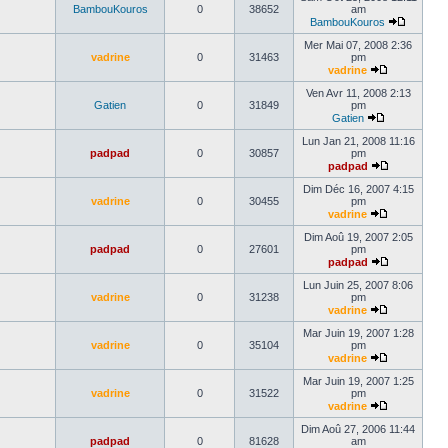
BambouKouros
0
38652
am
BambouKouros
Mer Mai 07, 2008 2:36
vadrine
0
31463
pm
vadrine
Ven Avr 11, 2008 2:13
Gatien
0
31849
pm
Gatien
Lun Jan 21, 2008 11:16
padpad
0
30857
pm
padpad
Dim Déc 16, 2007 4:15
vadrine
0
30455
pm
vadrine
Dim Aoû 19, 2007 2:05
padpad
0
27601
pm
padpad
Lun Juin 25, 2007 8:06
vadrine
0
31238
pm
vadrine
Mar Juin 19, 2007 1:28
vadrine
0
35104
pm
vadrine
Mar Juin 19, 2007 1:25
vadrine
0
31522
pm
vadrine
Dim Aoû 27, 2006 11:44
padpad
0
81628
am