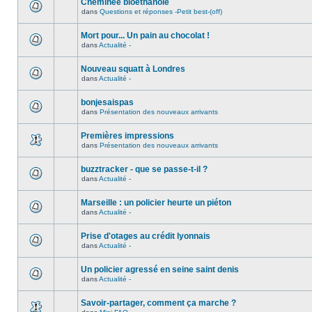
Cheminée bioéthanole
dans
Questions et réponses -Petit best-(off)
Mort pour... Un pain au chocolat !
dans
Actualité -
Nouveau squatt à Londres
dans
Actualité -
bonjesaispas
dans
Présentation des nouveaux arrivants
Premières impressions
dans
Présentation des nouveaux arrivants
buzztracker - que se passe-t-il ?
dans
Actualité -
Marseille : un policier heurte un piéton
dans
Actualité -
Prise d'otages au crédit lyonnais
dans
Actualité -
Un policier agressé en seine saint denis
dans
Actualité -
Savoir-partager, comment ça marche ?