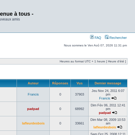
enue à tous -
ouveaux amis
FAQ
Rechercher
Nous sommes le Ven Aoû 07, 2026 11:31 pm
Heures au format UTC + 1 heure [ Heure d’été ]
Auteur
Réponses
Vus
Dernier message
Jeu Nov 24, 2011 6:07
Francis
0
37903
pm
Francis
Dim Fév 06, 2011 12:41
padpad
0
68992
pm
padpad
Dim Mar 08, 2009 10:53
lafleurdesbois
0
33661
am
lafleurdesbois
Sam Oct 25, 2008 12:11