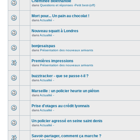
Cheminée bioéthanole
dans
Questions et réponses -Petit best-(off)
Mort pour... Un pain au chocolat !
dans
Actualité -
Nouveau squatt à Londres
dans
Actualité -
bonjesaispas
dans
Présentation des nouveaux arrivants
Premières impressions
dans
Présentation des nouveaux arrivants
buzztracker - que se passe-t-il ?
dans
Actualité -
Marseille : un policier heurte un piéton
dans
Actualité -
Prise d'otages au crédit lyonnais
dans
Actualité -
Un policier agressé en seine saint denis
dans
Actualité -
Savoir-partager, comment ça marche ?