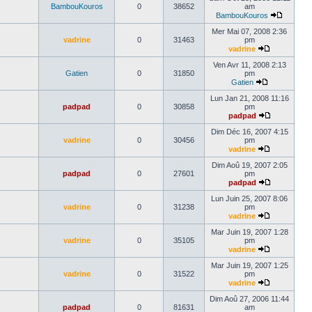
BambouKouros
0
38652
am
BambouKouros
Mer Mai 07, 2008 2:36
vadrine
0
31463
pm
vadrine
Ven Avr 11, 2008 2:13
Gatien
0
31850
pm
Gatien
Lun Jan 21, 2008 11:16
padpad
0
30858
pm
padpad
Dim Déc 16, 2007 4:15
vadrine
0
30456
pm
vadrine
Dim Aoû 19, 2007 2:05
padpad
0
27601
pm
padpad
Lun Juin 25, 2007 8:06
vadrine
0
31238
pm
vadrine
Mar Juin 19, 2007 1:28
vadrine
0
35105
pm
vadrine
Mar Juin 19, 2007 1:25
vadrine
0
31522
pm
vadrine
Dim Aoû 27, 2006 11:44
padpad
0
81631
am