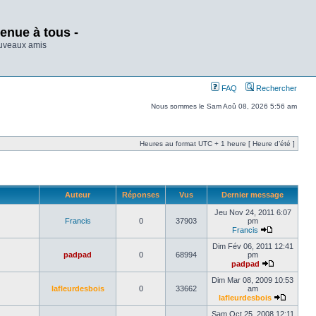
enue à tous -
ouveaux amis
FAQ
Rechercher
Nous sommes le Sam Aoû 08, 2026 5:56 am
Heures au format UTC + 1 heure [ Heure d’été ]
Auteur
Réponses
Vus
Dernier message
Jeu Nov 24, 2011 6:07
Francis
0
37903
pm
Francis
Dim Fév 06, 2011 12:41
padpad
0
68994
pm
padpad
Dim Mar 08, 2009 10:53
lafleurdesbois
0
33662
am
lafleurdesbois
Sam Oct 25, 2008 12:11