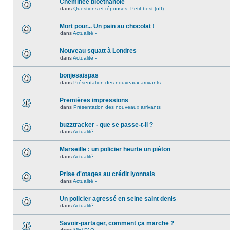
Cheminée bioéthanole
dans
Questions et réponses -Petit best-(off)
Mort pour... Un pain au chocolat !
dans
Actualité -
Nouveau squatt à Londres
dans
Actualité -
bonjesaispas
dans
Présentation des nouveaux arrivants
Premières impressions
dans
Présentation des nouveaux arrivants
buzztracker - que se passe-t-il ?
dans
Actualité -
Marseille : un policier heurte un piéton
dans
Actualité -
Prise d'otages au crédit lyonnais
dans
Actualité -
Un policier agressé en seine saint denis
dans
Actualité -
Savoir-partager, comment ça marche ?