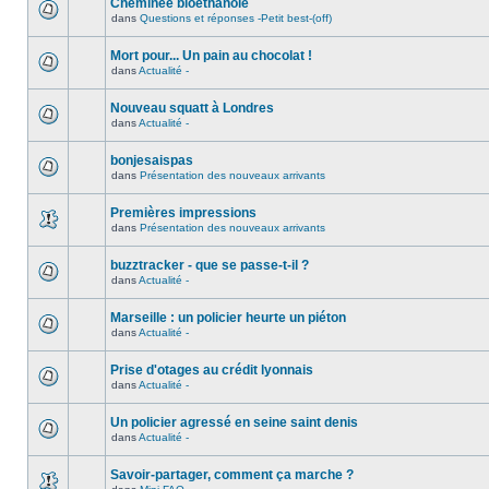
Cheminée bioéthanole
dans
Questions et réponses -Petit best-(off)
Mort pour... Un pain au chocolat !
dans
Actualité -
Nouveau squatt à Londres
dans
Actualité -
bonjesaispas
dans
Présentation des nouveaux arrivants
Premières impressions
dans
Présentation des nouveaux arrivants
buzztracker - que se passe-t-il ?
dans
Actualité -
Marseille : un policier heurte un piéton
dans
Actualité -
Prise d'otages au crédit lyonnais
dans
Actualité -
Un policier agressé en seine saint denis
dans
Actualité -
Savoir-partager, comment ça marche ?