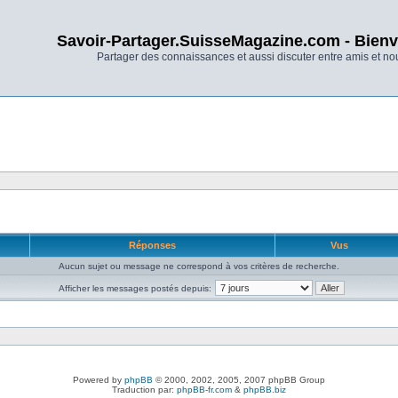
Savoir-Partager.SuisseMagazine.com - Bienv
Partager des connaissances et aussi discuter entre amis et n
Réponses
Vus
Aucun sujet ou message ne correspond à vos critères de recherche.
Afficher les messages postés depuis:
Powered by
phpBB
© 2000, 2002, 2005, 2007 phpBB Group
Traduction par:
phpBB-fr.com
&
phpBB.biz