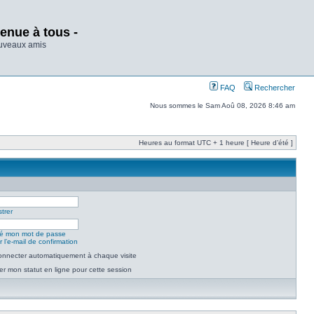
enue à tous -
ouveaux amis
FAQ
Rechercher
Nous sommes le Sam Aoû 08, 2026 8:46 am
Heures au format UTC + 1 heure [ Heure d’été ]
trer
lié mon mot de passe
 l’e-mail de confirmation
nnecter automatiquement à chaque visite
r mon statut en ligne pour cette session