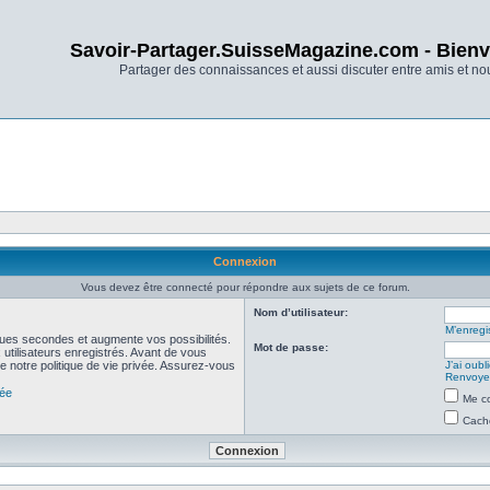
Savoir-Partager.SuisseMagazine.com - Bienv
Partager des connaissances et aussi discuter entre amis et n
Connexion
Vous devez être connecté pour répondre aux sujets de ce forum.
Nom d’utilisateur:
M’enregis
ues secondes et augmente vos possibilités.
Mot de passe:
utilisateurs enregistrés. Avant de vous
de notre politique de vie privée. Assurez-vous
J’ai oub
Renvoyer
vée
Me co
Cache