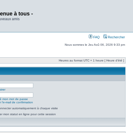
enue à tous -
ouveaux amis
FAQ
Rechercher
Nous sommes le Jeu Aoû 06, 2026 9:33 pm
Heures au format UTC + 1 heure [ Heure d’été ]
trer
lié mon mot de passe
 l’e-mail de confirmation
nnecter automatiquement à chaque visite
r mon statut en ligne pour cette session