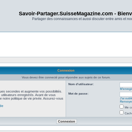
Savoir-Partager.SuisseMagazine.com - Bienv
Partager des connaissances et aussi discuter entre amis et n
Connexion
Vous devez être connecté pour répondre aux sujets de ce forum.
Nom d’utilisateur:
M’enregis
ues secondes et augmente vos possibilités.
Mot de passe:
utilisateurs enregistrés. Avant de vous
de notre politique de vie privée. Assurez-vous
J’ai oub
Renvoyer
vée
Me co
Cache