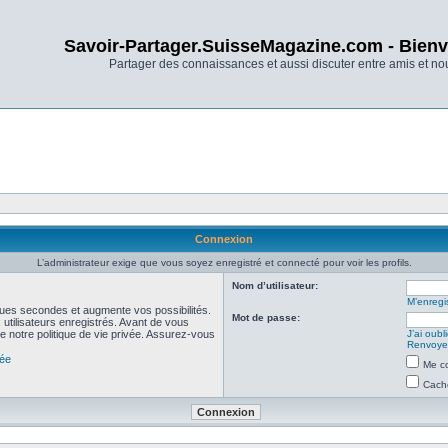
Savoir-Partager.SuisseMagazine.com - Bienv
Partager des connaissances et aussi discuter entre amis et n
Connexion
L’administrateur exige que vous soyez enregistré et connecté pour voir les profils.
Nom d’utilisateur:
M’enregis
ues secondes et augmente vos possibilités.
Mot de passe:
utilisateurs enregistrés. Avant de vous
de notre politique de vie privée. Assurez-vous
J’ai oub
Renvoyer
vée
Me co
Cache