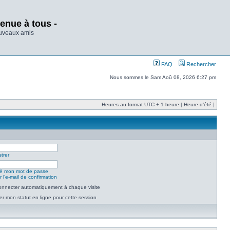
enue à tous -
ouveaux amis
FAQ
Rechercher
Nous sommes le Sam Aoû 08, 2026 6:27 pm
Heures au format UTC + 1 heure [ Heure d’été ]
trer
lié mon mot de passe
 l’e-mail de confirmation
nnecter automatiquement à chaque visite
r mon statut en ligne pour cette session