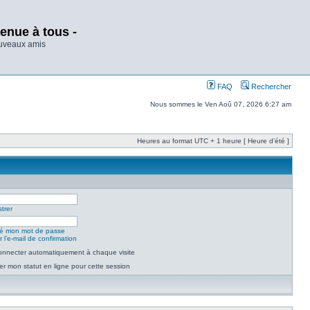
enue à tous -
ouveaux amis
FAQ
Rechercher
Nous sommes le Ven Aoû 07, 2026 6:27 am
Heures au format UTC + 1 heure [ Heure d’été ]
trer
lié mon mot de passe
 l’e-mail de confirmation
nnecter automatiquement à chaque visite
r mon statut en ligne pour cette session