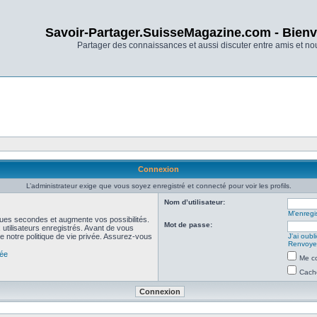
Savoir-Partager.SuisseMagazine.com - Bienv
Partager des connaissances et aussi discuter entre amis et n
Connexion
L’administrateur exige que vous soyez enregistré et connecté pour voir les profils.
Nom d’utilisateur:
M’enregis
ues secondes et augmente vos possibilités.
Mot de passe:
utilisateurs enregistrés. Avant de vous
de notre politique de vie privée. Assurez-vous
J’ai oub
Renvoyer
vée
Me co
Cache