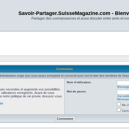
Savoir-Partager.SuisseMagazine.com - Bienv
Partager des connaissances et aussi discuter entre amis et n
Connexion
dministrateur exige que vous soyez enregistré et connecté pour voir la liste des membres de l’équ
Nom d’utilisateur:
M’enregis
ues secondes et augmente vos possibilités.
Mot de passe:
utilisateurs enregistrés. Avant de vous
de notre politique de vie privée. Assurez-vous
J’ai oub
Renvoyer
vée
Me co
Cache