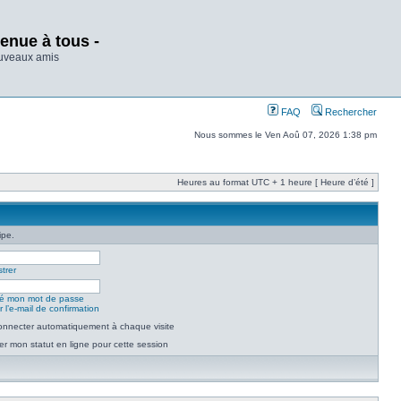
enue à tous -
ouveaux amis
FAQ
Rechercher
Nous sommes le Ven Aoû 07, 2026 1:38 pm
Heures au format UTC + 1 heure [ Heure d’été ]
ipe.
trer
lié mon mot de passe
 l’e-mail de confirmation
nnecter automatiquement à chaque visite
r mon statut en ligne pour cette session