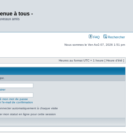
enue à tous -
ouveaux amis
FAQ
Rechercher
Nous sommes le Ven Aoû 07, 2026 1:51 pm
Heures au format UTC + 1 heure [ Heure d’été ]
ipe.
trer
lié mon mot de passe
 l’e-mail de confirmation
nnecter automatiquement à chaque visite
r mon statut en ligne pour cette session