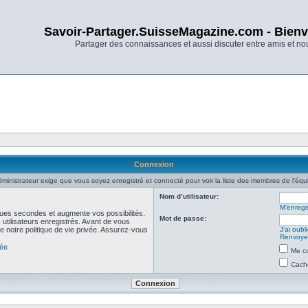
Savoir-Partager.SuisseMagazine.com - Bienv
Partager des connaissances et aussi discuter entre amis et n
Connexion
dministrateur exige que vous soyez enregistré et connecté pour voir la liste des membres de l’équ
Nom d’utilisateur:
M’enregis
ues secondes et augmente vos possibilités.
Mot de passe:
utilisateurs enregistrés. Avant de vous
de notre politique de vie privée. Assurez-vous
J’ai oub
Renvoyer
vée
Me co
Cache