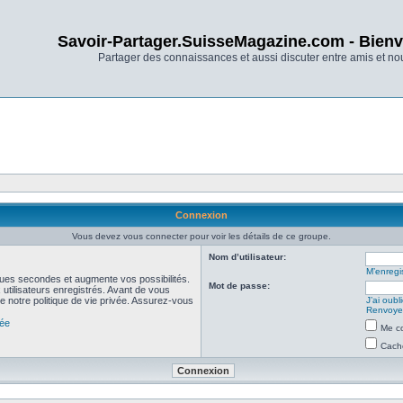
Savoir-Partager.SuisseMagazine.com - Bienv
Partager des connaissances et aussi discuter entre amis et n
Connexion
Vous devez vous connecter pour voir les détails de ce groupe.
Nom d’utilisateur:
M’enregis
ues secondes et augmente vos possibilités.
Mot de passe:
utilisateurs enregistrés. Avant de vous
de notre politique de vie privée. Assurez-vous
J’ai oub
Renvoyer
vée
Me co
Cache