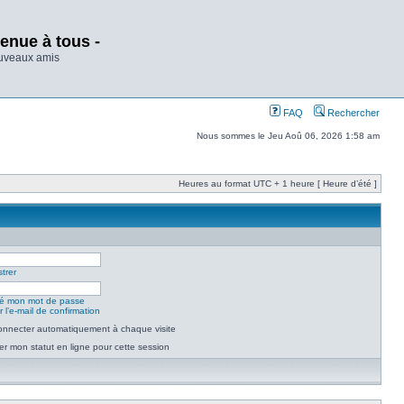
enue à tous -
ouveaux amis
FAQ
Rechercher
Nous sommes le Jeu Aoû 06, 2026 1:58 am
Heures au format UTC + 1 heure [ Heure d’été ]
trer
lié mon mot de passe
 l’e-mail de confirmation
nnecter automatiquement à chaque visite
r mon statut en ligne pour cette session