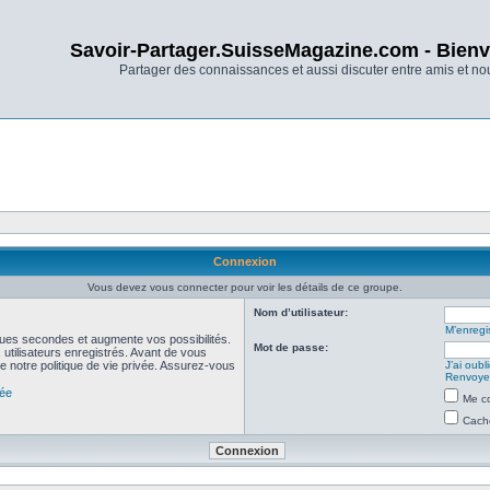
Savoir-Partager.SuisseMagazine.com - Bienv
Partager des connaissances et aussi discuter entre amis et n
Connexion
Vous devez vous connecter pour voir les détails de ce groupe.
Nom d’utilisateur:
M’enregis
ues secondes et augmente vos possibilités.
Mot de passe:
utilisateurs enregistrés. Avant de vous
de notre politique de vie privée. Assurez-vous
J’ai oub
Renvoyer
vée
Me co
Cache