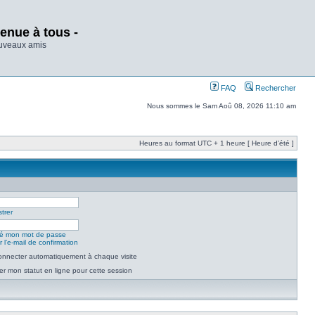
enue à tous -
ouveaux amis
FAQ
Rechercher
Nous sommes le Sam Aoû 08, 2026 11:10 am
Heures au format UTC + 1 heure [ Heure d’été ]
trer
lié mon mot de passe
 l’e-mail de confirmation
nnecter automatiquement à chaque visite
r mon statut en ligne pour cette session