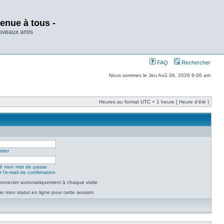
enue à tous -
ouveaux amis
FAQ
Rechercher
Nous sommes le Jeu Aoû 06, 2026 6:06 am
Heures au format UTC + 1 heure [ Heure d’été ]
trer
lié mon mot de passe
 l’e-mail de confirmation
nnecter automatiquement à chaque visite
r mon statut en ligne pour cette session