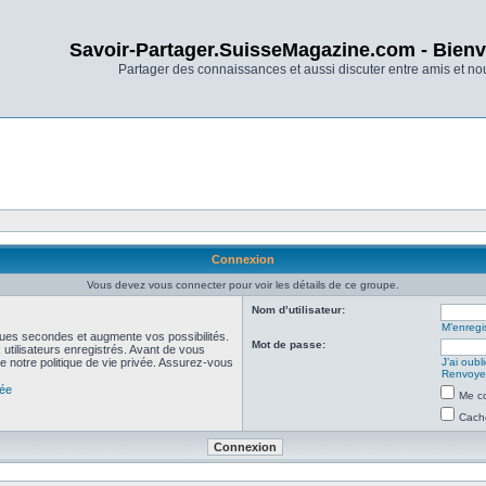
Savoir-Partager.SuisseMagazine.com - Bienv
Partager des connaissances et aussi discuter entre amis et n
Connexion
Vous devez vous connecter pour voir les détails de ce groupe.
Nom d’utilisateur:
M’enregis
ues secondes et augmente vos possibilités.
Mot de passe:
utilisateurs enregistrés. Avant de vous
de notre politique de vie privée. Assurez-vous
J’ai oub
Renvoyer
vée
Me co
Cache