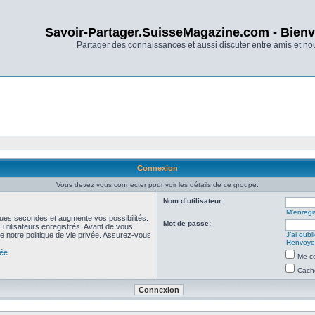
Savoir-Partager.SuisseMagazine.com - Bienv
Partager des connaissances et aussi discuter entre amis et n
Connexion
Vous devez vous connecter pour voir les détails de ce groupe.
Nom d’utilisateur:
M’enregis
ues secondes et augmente vos possibilités.
Mot de passe:
utilisateurs enregistrés. Avant de vous
de notre politique de vie privée. Assurez-vous
J’ai oub
Renvoyer
vée
Me co
Cache