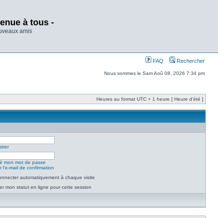
enue à tous -
ouveaux amis
FAQ
Rechercher
Nous sommes le Sam Aoû 08, 2026 7:34 pm
Heures au format UTC + 1 heure [ Heure d’été ]
trer
lié mon mot de passe
 l’e-mail de confirmation
nnecter automatiquement à chaque visite
r mon statut en ligne pour cette session