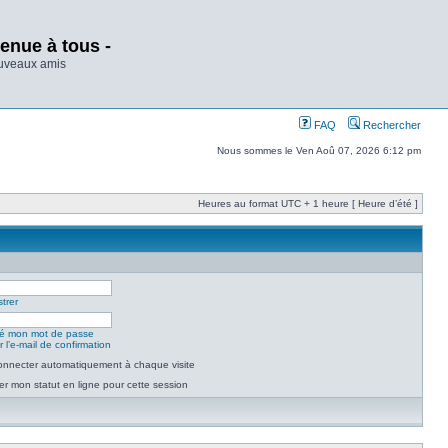
enue à tous -
ouveaux amis
FAQ
Rechercher
Nous sommes le Ven Aoû 07, 2026 6:12 pm
Heures au format UTC + 1 heure [ Heure d’été ]
trer
lié mon mot de passe
 l’e-mail de confirmation
nnecter automatiquement à chaque visite
r mon statut en ligne pour cette session