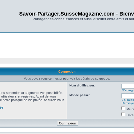
Savoir-Partager.SuisseMagazine.com - Bienv
Partager des connaissances et aussi discuter entre amis et n
Connexion
Vous devez vous connecter pour voir les détails de ce groupe.
Nom d’utilisateur:
M’enregis
ues secondes et augmente vos possibilités.
Mot de passe:
utilisateurs enregistrés. Avant de vous
de notre politique de vie privée. Assurez-vous
J’ai oub
Renvoyer
vée
Me co
Cache