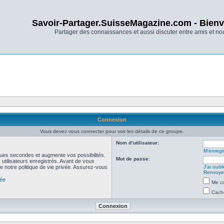
Savoir-Partager.SuisseMagazine.com - Bienv
Partager des connaissances et aussi discuter entre amis et n
Connexion
Vous devez vous connecter pour voir les détails de ce groupe.
Nom d’utilisateur:
M’enregis
ues secondes et augmente vos possibilités.
Mot de passe:
utilisateurs enregistrés. Avant de vous
de notre politique de vie privée. Assurez-vous
J’ai oub
Renvoyer
vée
Me co
Cache