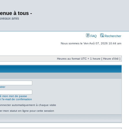
enue à tous -
ouveaux amis
FAQ
Rechercher
Nous sommes le Ven Aoû 07, 2026 10:44 am
Heures au format UTC + 1 heure [ Heure d’été ]
trer
lié mon mot de passe
 l’e-mail de confirmation
nnecter automatiquement à chaque visite
r mon statut en ligne pour cette session