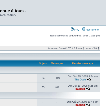
enue à tous -
ouveaux amis
FAQ
Rechercher
Nous sommes le Jeu Aoû 06, 2026 10:59 pm
Heures au format UTC + 1 heure [ Heure d’été ]
Sujets
Messages
Dernier message
Dim Oct 25, 2015 3:34 am
64
1113
The Dude
Dim Juil 13, 2008 5:28 pm
63
464
padpad
Dim Aoû 27, 2006 11:44 am
1
1
padpad