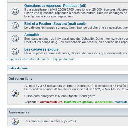
Questions et réponses -Petit best-(off)
Il y a actuellement (Avril 2009) 2700 questions et 28 000 réponses. Ajoutez-
Posez vos questions, répondez à celles des autres, lisez les échanges de 
loi et la bonne éducation réprouvent.
Bird of a Feather -Souvent (mal) copié
Le café des échanges sympas. Une réponse qui cherche sa question, une ques
Actualité -
Bon, dans un best-of, il n'y aurait que du réchauffé. Donc .. venez-voir v
L'actu et les coups de g... ou d'encensoir. Au dessus, on cherche des répo
Les cadavres exquis
Plein de petites chaînes de mots, d'idées, de questions qui deviennent des 
Supprimer les cookies du forum
|
L’équipe du forum
Index du forum
Qui est en ligne
Au total il y a
47
utilisateurs en ligne :: 0 enregistré, 0 invisible et 47 invité
Le record du nombre d’utilisateurs en ligne est de
1062
, le Mer Mai 22, 20
Utilisateurs enregistrés: Aucun utilisateur enregistré
Légende ::
Administrateurs
,
Modérateurs globaux
,
moderateurs
,
moderate
Anniversaires
Pas d’anniversaire à fêter aujourd’hui