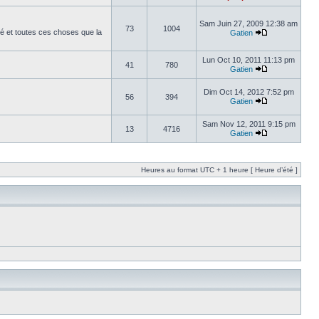
Sam Juin 27, 2009 12:38 am
73
1004
é et toutes ces choses que la
Gatien
Lun Oct 10, 2011 11:13 pm
41
780
Gatien
Dim Oct 14, 2012 7:52 pm
56
394
Gatien
Sam Nov 12, 2011 9:15 pm
13
4716
Gatien
Heures au format UTC + 1 heure [ Heure d’été ]