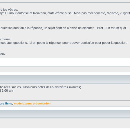
y les vôtres.
q/r. Humour autorisé et bienvenu, états d'âme aussi. Mais pas méchanceté, racisme, vulgarit
tion dont on a la réponse, un sujet dont on a envie de discuter .. Bref .. un forum quoi ..
ous même.
nses aux questions. Ici on poste la réponse, pour trouver quelqu'un pour poser la question.
jeux
s (basées sur les utilisateurs actifs des 5 dernières minutes)
24 1:06 am
urs liens
,
moderateurs presentation