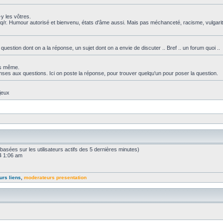
y les vôtres.
q/r. Humour autorisé et bienvenu, états d'âme aussi. Mais pas méchanceté, racisme, vulgarit
tion dont on a la réponse, un sujet dont on a envie de discuter .. Bref .. un forum quoi ..
ous même.
nses aux questions. Ici on poste la réponse, pour trouver quelqu'un pour poser la question.
jeux
s (basées sur les utilisateurs actifs des 5 dernières minutes)
24 1:06 am
urs liens
,
moderateurs presentation