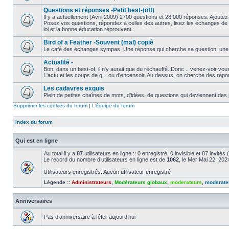
Questions et réponses -Petit best-(off)
Il y a actuellement (Avril 2009) 2700 questions et 28 000 réponses. Ajoutez-
Posez vos questions, répondez à celles des autres, lisez les échanges de 
loi et la bonne éducation réprouvent.
Bird of a Feather -Souvent (mal) copié
Le café des échanges sympas. Une réponse qui cherche sa question, une ques
Actualité -
Bon, dans un best-of, il n'y aurait que du réchauffé. Donc .. venez-voir v
L'actu et les coups de g... ou d'encensoir. Au dessus, on cherche des répo
Les cadavres exquis
Plein de petites chaînes de mots, d'idées, de questions qui deviennent des 
Supprimer les cookies du forum
|
L’équipe du forum
Index du forum
Qui est en ligne
Au total il y a
87
utilisateurs en ligne :: 0 enregistré, 0 invisible et 87 invité
Le record du nombre d’utilisateurs en ligne est de
1062
, le Mer Mai 22, 20
Utilisateurs enregistrés: Aucun utilisateur enregistré
Légende ::
Administrateurs
,
Modérateurs globaux
,
moderateurs
,
moderate
Anniversaires
Pas d’anniversaire à fêter aujourd’hui