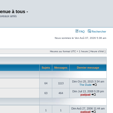
enue à tous -
ouveaux amis
FAQ
Rechercher
Nous sommes le Ven Aoû 07, 2026 5:38 am
Heures au format UTC + 1 heure [ Heure d’été ]
Sujets
Messages
Dernier message
Dim Oct 25, 2015 3:34 am
64
1113
The Dude
Dim Juil 13, 2008 5:28 pm
63
464
padpad
Dim Aoû 27, 2006 11:44 am
1
1
padpad