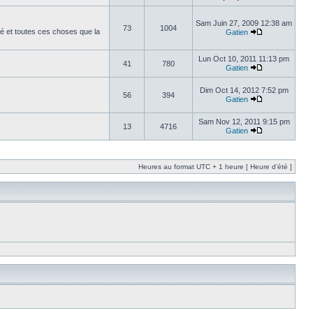
Sam Juin 27, 2009 12:38 am
73
1004
é et toutes ces choses que la
Gatien
Lun Oct 10, 2011 11:13 pm
41
780
Gatien
Dim Oct 14, 2012 7:52 pm
56
394
Gatien
Sam Nov 12, 2011 9:15 pm
13
4716
Gatien
Heures au format UTC + 1 heure [ Heure d’été ]