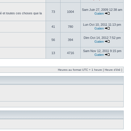
Sam Juin 27, 2009 12:38 am
73
1004
é et toutes ces choses que la
Gatien
Lun Oct 10, 2011 11:13 pm
41
780
Gatien
Dim Oct 14, 2012 7:52 pm
56
394
Gatien
Sam Nov 12, 2011 9:15 pm
13
4716
Gatien
Heures au format UTC + 1 heure [ Heure d’été ]