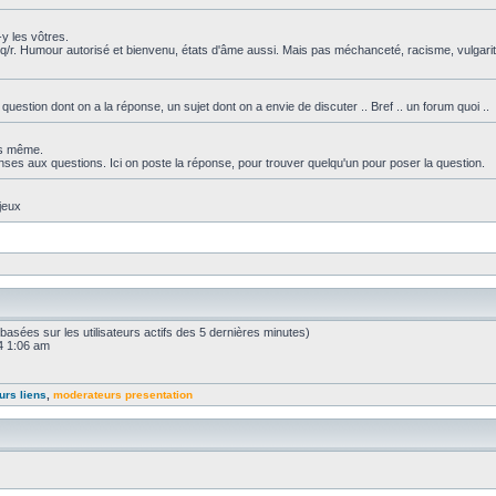
y les vôtres.
q/r. Humour autorisé et bienvenu, états d'âme aussi. Mais pas méchanceté, racisme, vulgarit
tion dont on a la réponse, un sujet dont on a envie de discuter .. Bref .. un forum quoi ..
ous même.
nses aux questions. Ici on poste la réponse, pour trouver quelqu'un pour poser la question.
jeux
s (basées sur les utilisateurs actifs des 5 dernières minutes)
24 1:06 am
urs liens
,
moderateurs presentation