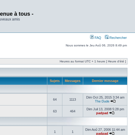
enue à tous -
ouveaux amis
FAQ
Rechercher
Nous sommes le Jeu Aoû 06, 2026 8:49 pm
Heures au format UTC + 1 heure [ Heure d’été ]
Sujets
Messages
Dernier message
Dim Oct 25, 2015 3:34 am
64
1113
The Dude
Dim Juil 13, 2008 5:28 pm
63
464
padpad
Dim Aoû 27, 2006 11:44 am
1
1
padpad