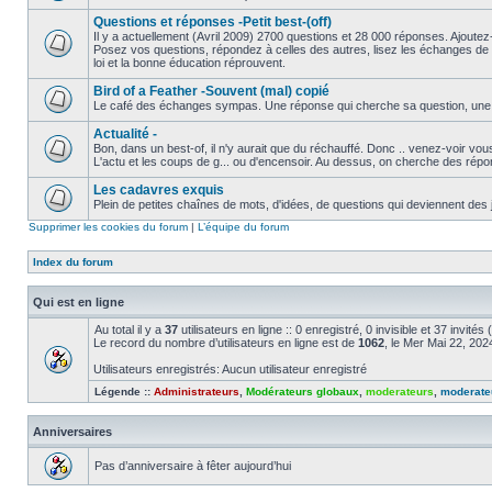
Questions et réponses -Petit best-(off)
Il y a actuellement (Avril 2009) 2700 questions et 28 000 réponses. Ajoutez-
Posez vos questions, répondez à celles des autres, lisez les échanges de 
loi et la bonne éducation réprouvent.
Bird of a Feather -Souvent (mal) copié
Le café des échanges sympas. Une réponse qui cherche sa question, une ques
Actualité -
Bon, dans un best-of, il n'y aurait que du réchauffé. Donc .. venez-voir v
L'actu et les coups de g... ou d'encensoir. Au dessus, on cherche des répo
Les cadavres exquis
Plein de petites chaînes de mots, d'idées, de questions qui deviennent des 
Supprimer les cookies du forum
|
L’équipe du forum
Index du forum
Qui est en ligne
Au total il y a
37
utilisateurs en ligne :: 0 enregistré, 0 invisible et 37 invité
Le record du nombre d’utilisateurs en ligne est de
1062
, le Mer Mai 22, 20
Utilisateurs enregistrés: Aucun utilisateur enregistré
Légende ::
Administrateurs
,
Modérateurs globaux
,
moderateurs
,
moderate
Anniversaires
Pas d’anniversaire à fêter aujourd’hui